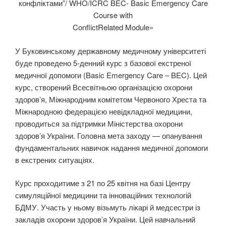
конфліктами”/ WHO/ICRC BEC- Basic Emergency Care
Course with
ConflictRelated Module»
У Буковинському державному медичному університеті
буде проведено 5-денний курс з базової екстреної
медичної допомоги (Basic Emergency Care – BEC). Цей
курс, створений Всесвітньою організацією охорони
здоров’я, Міжнародним комітетом Червоного Хреста та
Міжнародною федерацією невідкладної медицини,
проводиться за підтримки Міністерства охорони
здоров’я України. Головна мета заходу — опанування
фундаментальних навичок надання медичної допомоги
в екстрених ситуаціях.
Курс проходитиме з 21 по 25 квітня на базі Центру
симуляційної медицини та інноваційних технологій
БДМУ. Участь у ньому візьмуть лікарі й медсестри із
закладів охорони здоров’я України. Цей навчальний