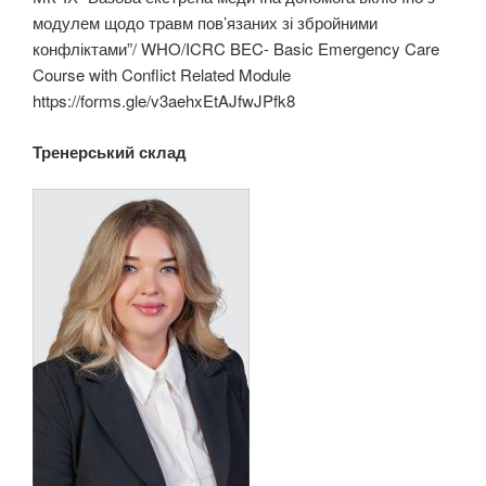
модулем щодо травм пов’язаних зі збройними
конфліктами”/ WHO/ICRC BEC- Basic Emergency Care
Course with Conflict Related Module
https://forms.gle/v3aehxEtAJfwJPfk8
Тренерський склад