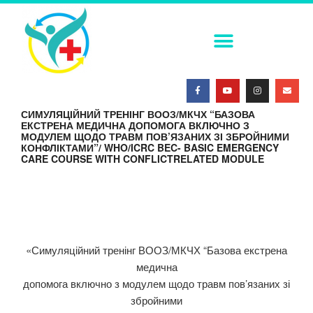
ПОСТКОІТАЛЬНА КОНТРАЦЕПЦІЯ В УМОВАХ СЬОГОДЕННЯ
ФАХОВА (ТЕМАТИЧНА) ШКОЛА. СУЧАСНІ МЕТОДИ ІММОБІЛІЗАЦІЇ ТРАВМОВАНИХ ПАЦІЄНТІВ: ОГЛЯД ЕФЕКТИВНИХ ПІДХОДІВ
МЕДИЧНА СИМУЛЯЦІЯ – ПОГЛЯД У МАЙБУТНЄ 2026
СИМУЛЯЦІЙНИЙ ТРЕНІНГ ВООЗ/МКЧХ “БАЗОВА
ЕКСТРЕНА МЕДИЧНА ДОПОМОГА ВКЛЮЧНО З
МОДУЛЕМ ЩОДО ТРАВМ ПОВ’ЯЗАНИХ ЗІ ЗБРОЙНИМИ
КОНФЛІКТАМИ”/ WHO/ICRC BEC- BASIC EMERGENCY
CARE COURSE WITH CONFLICTRELATED MODULE
«Симуляційний тренінг ВООЗ/МКЧХ “Базова екстрена
медична
допомога включно з модулем щодо травм пов’язаних зі
збройними