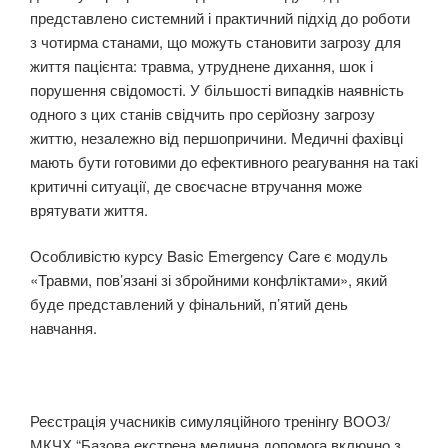
представлено системний і практичний підхід до роботи
з чотирма станами, що можуть становити загрозу для
життя пацієнта: травма, утруднене дихання, шок і
порушення свідомості. У більшості випадків наявність
одного з цих станів свідчить про серйозну загрозу
життю, незалежно від першопричини. Медичні фахівці
мають бути готовими до ефективного реагування на такі
критичні ситуації, де своєчасне втручання може
врятувати життя.
Особливістю курсу Basic Emergency Care є модуль
«Травми, пов’язані зі збройними конфліктами», який
буде представлений у фінальний, п’ятий день
навчання.
Реєстрація учасників симуляційного тренінгу ВООЗ/
МКЧХ “Базова екстрена медична допомога включно з