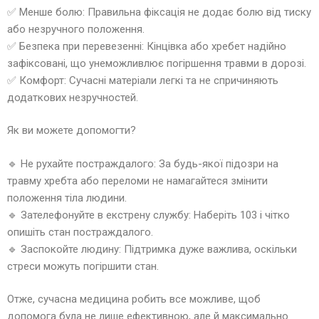
✅ Менше болю: Правильна фіксація не додає болю від тиску
або незручного положення.
✅ Безпека при перевезенні: Кінцівка або хребет надійно
зафіксовані, що унеможливлює погіршення травми в дорозі.
✅ Комфорт: Сучасні матеріали легкі та не спричиняють
додаткових незручностей.
Як ви можете допомогти?
🔹 Не рухайте постраждалого: За будь-якої підозри на
травму хребта або переломи не намагайтеся змінити
положення тіла людини.
🔹 Зателефонуйте в екстрену службу: Наберіть 103 і чітко
опишіть стан постраждалого.
🔹 Заспокойте людину: Підтримка дуже важлива, оскільки
стреси можуть погіршити стан.
Отже, сучасна медицина робить все можливе, щоб
допомога була не лише ефективною, але й максимально