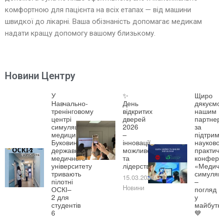
комфортною для пацієнта на всіх етапах — від машини
швидкої до лікарні. Ваша обізнаність допомагає медикам
надати кращу допомогу вашому близькому.
Новини Центру
У
✨
Щиро
Навчально-
День
дякуєм
тренінговому
відкритих
нашим
центрі
дверей
партне
симуляційної
2026
за
медицини
–
підтрим
Буковинського
інновації,
науково
державного
можливості
практич
медичного
та
конфер
університету
лідерство!
«Медич
тривають
симуля
15.03.2026
пілотні
–
Новини
ОСКІ–
погляд
2 для
у
студентів
майбут
6
💙