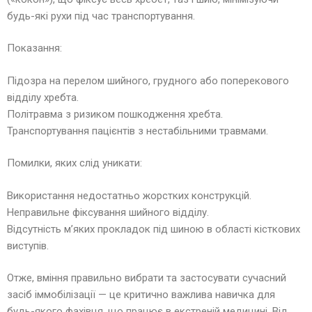
будь-які рухи під час транспортування.
Показання:
Підозра на перелом шийного, грудного або поперекового
відділу хребта.
Політравма з ризиком пошкодження хребта.
Транспортування пацієнтів з нестабільними травмами.
Помилки, яких слід уникати:
Використання недостатньо жорстких конструкцій.
Неправильне фіксування шийного відділу.
Відсутність м’яких прокладок під шиною в області кісткових
виступів.
Отже, вміння правильно вибрати та застосувати сучасний
засіб іммобілізації — це критично важлива навичка для
будь-якого фахівця, що працює в екстреній медицині. Від