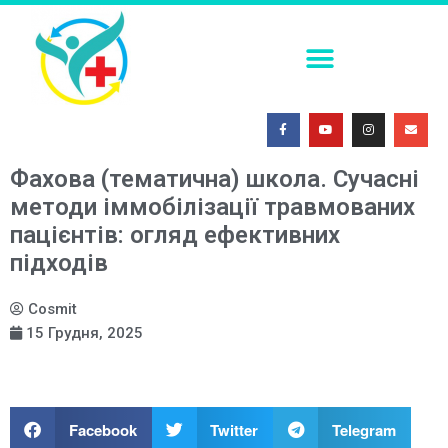
ПОСТКОІТАЛЬНА КОНТРАЦЕПЦІЯ В УМОВАХ СЬОГОДЕННЯ
ФАХОВА (ТЕМАТИЧНА) ШКОЛА. СУЧАСНІ МЕТОДИ ІММОБІЛІЗАЦІЇ ТРАВМОВАНИХ ПАЦІЄНТІВ: ОГЛЯД ЕФЕКТИВНИХ ПІДХОДІВ
МЕДИЧНА СИМУЛЯЦІЯ – ПОГЛЯД У МАЙБУТНЄ 2026
Фахова (тематична) школа. Сучасні
методи іммобілізації травмованих
пацієнтів: огляд ефективних
підходів
Cosmit
15 Грудня, 2025
Facebook
Twitter
Telegram