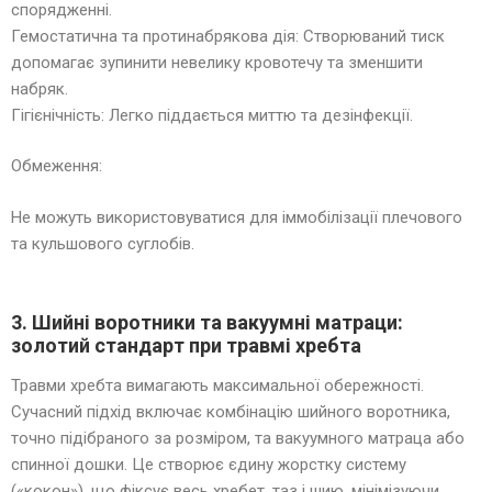
спорядженні.
Гемостатична та протинабрякова дія: Створюваний тиск
допомагає зупинити невелику кровотечу та зменшити
набряк.
Гігієнічність: Легко піддається миттю та дезінфекції.
Обмеження:
Не можуть використовуватися для іммобілізації плечового
та кульшового суглобів.
3. Шийні воротники та вакуумні матраци:
золотий стандарт при травмі хребта
Травми хребта вимагають максимальної обережності.
Сучасний підхід включає комбінацію шийного воротника,
точно підібраного за розміром, та вакуумного матраца або
спинної дошки. Це створює єдину жорстку систему
(«кокон»), що фіксує весь хребет, таз і шию, мінімізуючи