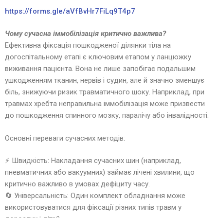
https://forms.gle/
aVfBvHr7FiLq9T4p7
Чому сучасна іммобілізація критично важлива?
Ефективна фіксація пошкодженої ділянки тіла на
догоспітальному етапі є ключовим етапом у ланцюжку
виживання пацієнта. Вона не лише запобігає подальшим
ушкодженням тканин, нервів і судин, але й значно зменшує
біль, знижуючи ризик травматичного шоку. Наприклад, при
травмах хребта неправильна іммобілізація може призвести
до пошкодження спинного мозку, паралічу або інвалідності.
Основні переваги сучасних методів:
⚡ Швидкість: Накладання сучасних шин (наприклад,
пневматичних або вакуумних) займає лічені хвилини, що
критично важливо в умовах дефіциту часу.
🔄 Універсальність: Один комплект обладнання може
використовуватися для фіксації різних типів травм у