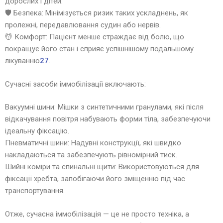
дорослих і дітей.
🛡️ Безпека: Мінімізується ризик таких ускладнень, як
пролежні, передавлювання судин або нервів.
💆 Комфорт: Пацієнт менше страждає від болю, що
покращує його стан і сприяє успішнішому подальшому
лікуванню
2
7
.
Сучасні засоби іммобілізації включають:
Вакуумні шини: Мішки з синтетичними гранулами, які після
відкачування повітря набувають форми тіла, забезпечуючи
ідеальну фіксацію.
Пневматичні шини: Надувні конструкції, які швидко
накладаються та забезпечують рівномірний тиск.
Шийні коміри та спинальні щити: Використовуються для
фіксації хребта, запобігаючи його зміщенню під час
транспортування.
Отже, сучасна іммобілізація — це не просто техніка, а