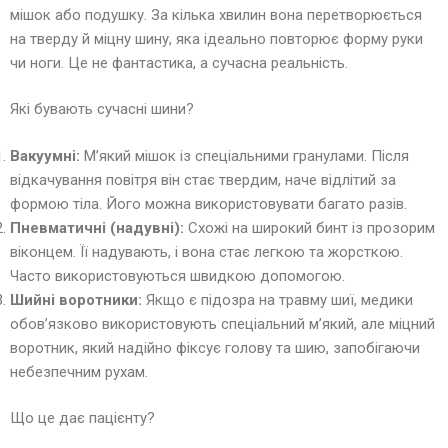
мішок або подушку. За кілька хвилин вона перетворюється
на тверду й міцну шину, яка ідеально повторює форму руки
чи ноги. Це не фантастика, а сучасна реальність.
Які бувають сучасні шини?
Вакуумні:
М’який мішок із спеціальними гранулами. Після
відкачування повітря він стає твердим, наче відлітий за
формою тіла. Його можна використовувати багато разів.
Пневматичні (надувні):
Схожі на широкий бинт із прозорим
віконцем. Її надувають, і вона стає легкою та жорсткою.
Часто використовуються швидкою допомогою.
Шийні воротники:
Якщо є підозра на травму шиї, медики
обов’язково використовують спеціальний м’який, але міцний
воротник, який надійно фіксує голову та шию, запобігаючи
небезпечним рухам.
Що це дає пацієнту?