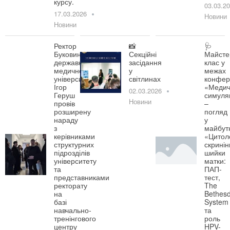
курсу.
03.03.2
17.03.2026
Новини
Новини
Ректор
📸
🩺
Буковинського
Секційні
Майсте
державного
засідання
клас у
медичного
у
межах
університету
світлинах
конфер
Ігор
«Медич
02.03.2026
Геруш
симуля
Новини
провів
–
розширену
погляд
нараду
у
з
майбут
керівниками
«Цитол
структурних
скринін
підрозділів
шийки
університету
матки:
та
ПАП-
представниками
тест,
ректорату
The
на
Bethes
базі
System
навчально-
та
тренінгового
роль
центру
HPV-