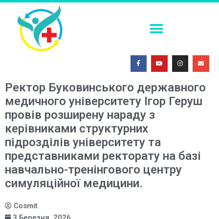
ПОСТКОІТАЛЬНА КОНТРАЦЕПЦІЯ В УМОВАХ СЬОГОДЕННЯ
ФАХОВА (ТЕМАТИЧНА) ШКОЛА. СУЧАСНІ МЕТОДИ ІММОБІЛІЗАЦІЇ ТРАВМОВАНИХ ПАЦІЄНТІВ: ОГЛЯД ЕФЕКТИВНИХ ПІДХОДІВ
МЕДИЧНА СИМУЛЯЦІЯ – ПОГЛЯД У МАЙБУТНЄ 2026
Ректор Буковинського державного
медичного університету Ігор Геруш
провів розширену нараду з
керівниками структурних
підрозділів університету та
представниками ректорату на базі
навчально-тренінгового центру
симуляційної медицини.
Cosmit
3 Березня, 2026