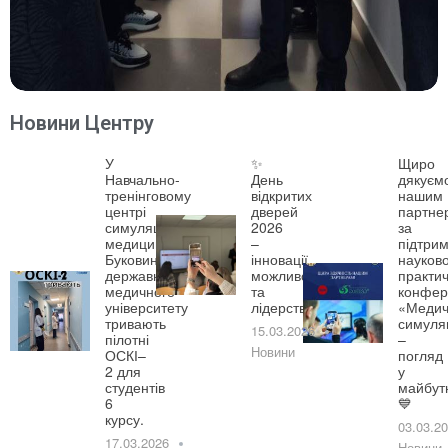
Новини Центру
У
✨
Щиро
Навчально-
День
дякуєм
тренінговому
відкритих
нашим
центрі
дверей
партне
симуляційної
2026
за
медицини
–
підтрим
Буковинського
інновації,
науково
державного
можливості
практич
медичного
та
конфер
університету
лідерство!
«Медич
тривають
симуля
15.03.2026
пілотні
–
Новини
ОСКІ–
погляд
2 для
у
студентів
майбут
6
💙
курсу.
03.03.2
17.03.2026
Новини