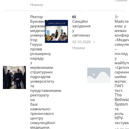
Новини
Ректор
📸
🩺
Буковинського
Секційні
Майсте
державного
засідання
клас у
медичного
у
межах
університету
світлинах
конфер
Ігор
«Медич
02.03.2026
Геруш
симуля
Новини
провів
–
розширену
погляд
нараду
у
з
майбут
керівниками
«Цитол
структурних
скринін
підрозділів
шийки
університету
матки:
та
ПАП-
представниками
тест,
ректорату
The
на
Bethes
базі
System
навчально-
та
тренінгового
роль
центру
HPV-
симуляційної
тестув
медицини.