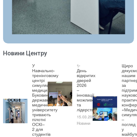
Новини Центру
У
✨
Щиро
Навчально-
День
дякуєм
тренінговому
відкритих
нашим
центрі
дверей
партне
симуляційної
2026
за
медицини
–
підтрим
Буковинського
інновації,
науково
державного
можливості
практич
медичного
та
конфер
університету
лідерство!
«Медич
тривають
симуля
15.03.2026
пілотні
–
Новини
ОСКІ–
погляд
2 для
у
студентів
майбут