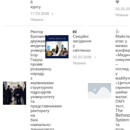
6
💙
курсу.
03.03.2
17.03.2026
Новини
Новини
Ректор
📸
🩺
Буковинського
Секційні
Майсте
державного
засідання
клас у
медичного
у
межах
університету
світлинах
конфер
Ігор
«Медич
02.03.2026
Геруш
симуля
Новини
провів
–
розширену
погляд
нараду
у
з
майбут
керівниками
«Цитол
структурних
скринін
підрозділів
шийки
університету
матки:
та
ПАП-
представниками
тест,
ректорату
The
на
Bethes
базі
System
навчально-
та
тренінгового
роль