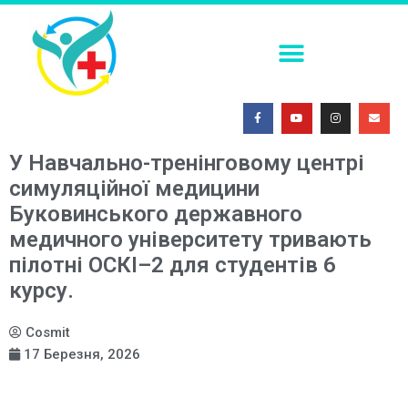
ПОСТКОІТАЛЬНА КОНТРАЦЕПЦІЯ В УМОВАХ СЬОГОДЕННЯ
ФАХОВА (ТЕМАТИЧНА) ШКОЛА. СУЧАСНІ МЕТОДИ ІММОБІЛІЗАЦІЇ ТРАВМОВАНИХ ПАЦІЄНТІВ: ОГЛЯД ЕФЕКТИВНИХ ПІДХОДІВ
МЕДИЧНА СИМУЛЯЦІЯ – ПОГЛЯД У МАЙБУТНЄ 2026
У Навчально-тренінговому центрі
симуляційної медицини
Буковинського державного
медичного університету тривають
пілотні ОСКІ–2 для студентів 6
курсу.
Cosmit
17 Березня, 2026