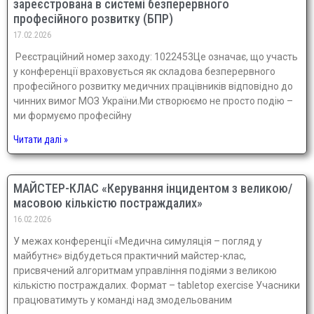
зареєстрована в системі безперервного
професійного розвитку (БПР)
17.02.2026
Реєстраційний номер заходу: 1022453Це означає, що участь
у конференції враховується як складова безперервного
професійного розвитку медичних працівників відповідно до
чинних вимог МОЗ України.Ми створюємо не просто подію –
ми формуємо професійну
Читати далі »
МАЙСТЕР-КЛАС «Керування інцидентом з великою/
масовою кількістю постраждалих»
16.02.2026
У межах конференції «Медична симуляція – погляд у
майбутнє» відбудеться практичний майстер-клас,
присвячений алгоритмам управління подіями з великою
кількістю постраждалих. Формат – tabletop exercise Учасники
працюватимуть у команді над змодельованим