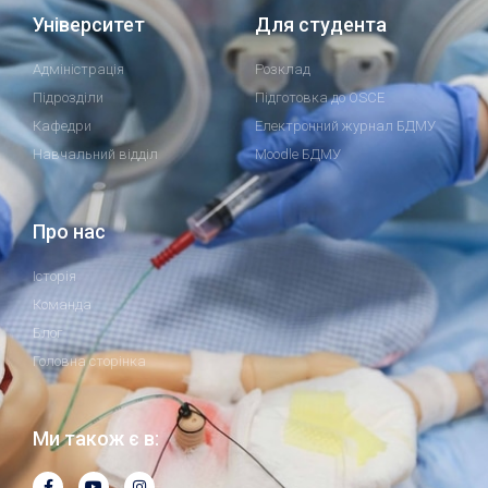
Університет
Для студента
Адміністрація
Розклад
Підрозділи
Підготовка до OSCE
Кафедри
Електронний журнал БДМУ
Навчальний відділ
Moodle БДМУ
Про нас
Історія
Команда
Блог
Головна сторінка
Ми також є в: