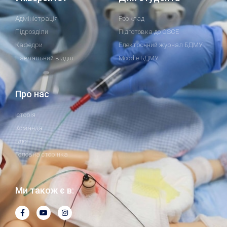
Адміністрація
Розклад
Підрозділи
Підготовка до OSCE
Кафедри
Електронний журнал БДМУ
Навчальний відділ
Moodle БДМУ
Про нас
Історія
Команда
Блог
Головна сторінка
Ми також є в: