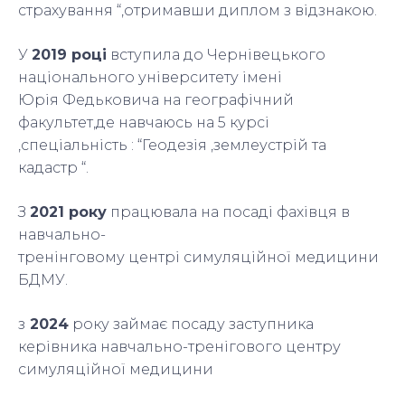
страхування “,отримавши диплом з відзнакою.
У
2019 році
вступила до Чернівецького
національного університету імені
Юрія Федьковича на географічний
факультет,де навчаюсь на 5 курсі
,спеціальність : “Геодезія ,землеустрій та
кадастр “.
З
2021 року
працювала на посаді фахівця в
навчально-
тренінговому центрі симуляційної медицини
БДМУ.
з
2024
року займає посаду заступника
керівника навчально-тренігового центру
симуляційної медицини