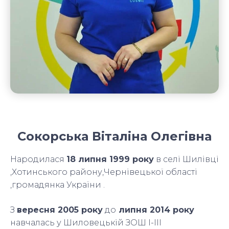
Сокорська Віталіна Олегівна
Народилася
18 липня 1999 року
в селі Шилівці
,Хотинського району,Чернівецької області
,громадянка України .
З
вересня 2005 року
до
липня 2014 року
навчалась у Шиловецькій ЗОШ І-ІІІ