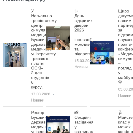
У
✨
Щиро
Навчально-
День
дякуєм
тренінговому
відкритих
нашим
центрі
дверей
партне
симуляційної
2026
за
медицини
–
підтрим
Буковинського
інновації,
науково
державного
можливості
практич
медичного
та
конфер
університету
лідерство!
«Медич
тривають
симуля
15.03.2026
пілотні
–
Новини
ОСКІ–
погляд
2 для
у
студентів
майбут
6
💙
курсу.
03.03.2
17.03.2026
Новини
Новини
Ректор
📸
🩺
Буковинського
Секційні
Майсте
державного
засідання
клас у
медичного
у
межах
університету
світлинах
конфер