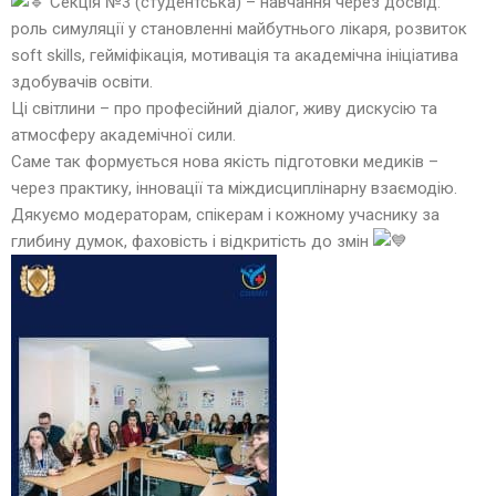
Секція №3 (студентська) – навчання через досвід:
роль симуляції у становленні майбутнього лікаря, розвиток
soft skills, гейміфікація, мотивація та академічна ініціатива
здобувачів освіти.
Ці світлини – про професійний діалог, живу дискусію та
атмосферу академічної сили.
Саме так формується нова якість підготовки медиків –
через практику, інновації та міждисциплінарну взаємодію.
Дякуємо модераторам, спікерам і кожному учаснику за
глибину думок, фаховість і відкритість до змін