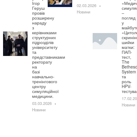
Ігор
«Медич
02.03.2026
Геруш
симуля
Новини
провів
–
розширену
погляд
нараду
у
з
майбут
керівниками
«Цитол
структурних
скринін
підрозділів
шийки
університету
матки:
та
ПАП-
представниками
тест,
ректорату
The
на
Bethes
базі
System
навчально-
та
тренінгового
роль
центру
HPV-
симуляційної
тестув
медицини.
17.02.2
03.03.2026
Новини
Новини