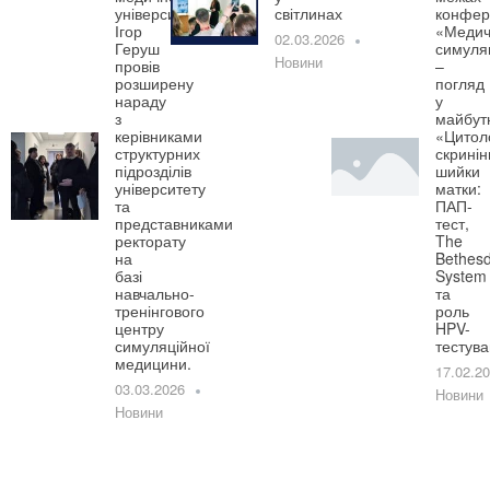
університету
світлинах
конфер
Ігор
«Медич
02.03.2026
Геруш
симуля
Новини
провів
–
розширену
погляд
нараду
у
з
майбут
керівниками
«Цитол
структурних
скринін
підрозділів
шийки
університету
матки:
та
ПАП-
представниками
тест,
ректорату
The
на
Bethes
базі
System
навчально-
та
тренінгового
роль
центру
HPV-
симуляційної
тестув
медицини.
17.02.2
03.03.2026
Новини
Новини