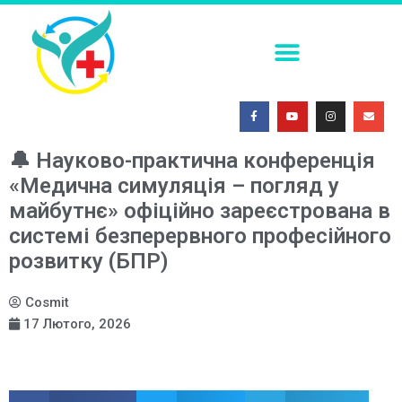
ПОСТКОІТАЛЬНА КОНТРАЦЕПЦІЯ В УМОВАХ СЬОГОДЕННЯ
ФАХОВА (ТЕМАТИЧНА) ШКОЛА. СУЧАСНІ МЕТОДИ ІММОБІЛІЗАЦІЇ ТРАВМОВАНИХ ПАЦІЄНТІВ: ОГЛЯД ЕФЕКТИВНИХ ПІДХОДІВ
МЕДИЧНА СИМУЛЯЦІЯ – ПОГЛЯД У МАЙБУТНЄ 2026
🔔 Науково-практична конференція
«Медична симуляція – погляд у
майбутнє» офіційно зареєстрована в
системі безперервного професійного
розвитку (БПР)
Cosmit
17 Лютого, 2026