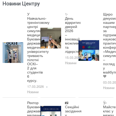
Новини Центру
У
✨
Щиро
Навчально-
День
дякуєм
тренінговому
відкритих
нашим
центрі
дверей
партне
симуляційної
2026
за
медицини
–
підтрим
Буковинського
інновації,
науково
державного
можливості
практич
медичного
та
конфер
університету
лідерство!
«Медич
тривають
симуля
15.03.2026
пілотні
–
Новини
ОСКІ–
погляд
2 для
у
студентів
майбут
6
💙
курсу.
03.03.2
17.03.2026
Новини
Новини
Ректор
📸
🩺
Буковинського
Секційні
Майсте
державного
засідання
клас у
медичного
у
межах