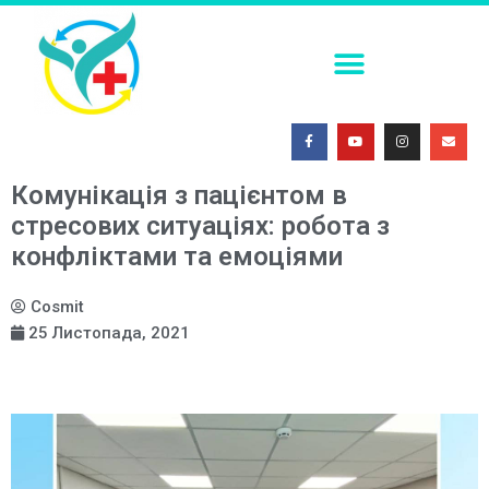
ПОСТКОІТАЛЬНА КОНТРАЦЕПЦІЯ В УМОВАХ СЬОГОДЕННЯ
ФАХОВА (ТЕМАТИЧНА) ШКОЛА. СУЧАСНІ МЕТОДИ ІММОБІЛІЗАЦІЇ ТРАВМОВАНИХ ПАЦІЄНТІВ: ОГЛЯД ЕФЕКТИВНИХ ПІДХОДІВ
МЕДИЧНА СИМУЛЯЦІЯ – ПОГЛЯД У МАЙБУТНЄ 2026
Комунікація з пацієнтом в
стресових ситуаціях: робота з
конфліктами та емоціями
Cosmit
25 Листопада, 2021