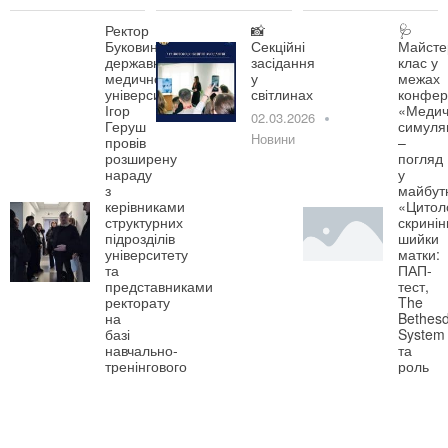
Ректор
📸
🩺
Буковинського
Секційні
Майсте
державного
засідання
клас у
медичного
у
межах
університету
світлинах
конфер
Ігор
«Медич
02.03.2026
Геруш
симуля
Новини
провів
–
розширену
погляд
нараду
у
з
майбут
керівниками
«Цитол
структурних
скринін
підрозділів
шийки
університету
матки:
та
ПАП-
представниками
тест,
ректорату
The
на
Bethes
базі
System
навчально-
та
тренінгового
роль
центру
HPV-
симуляційної
тестув
медицини.
17.02.2
03.03.2026
Новини