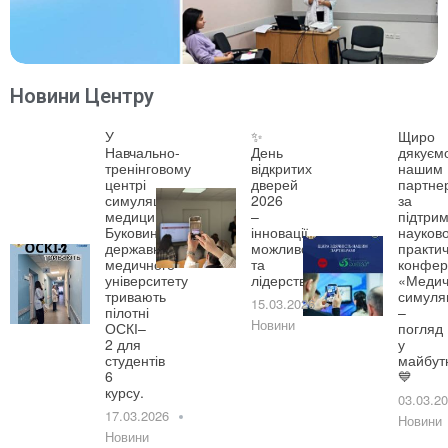
Новини Центру
У
✨
Щиро
Навчально-
День
дякуєм
тренінговому
відкритих
нашим
центрі
дверей
партне
симуляційної
2026
за
медицини
–
підтрим
Буковинського
інновації,
науково
державного
можливості
практич
медичного
та
конфер
університету
лідерство!
«Медич
тривають
симуля
15.03.2026
пілотні
–
Новини
ОСКІ–
погляд
2 для
у
студентів
майбут
6
💙
курсу.
03.03.2
17.03.2026
Новини
Новини