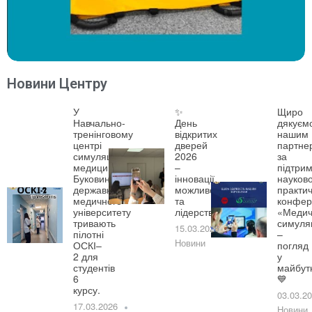
Новини Центру
У
✨
Щиро
Навчально-
День
дякуєм
тренінговому
відкритих
нашим
центрі
дверей
партне
симуляційної
2026
за
медицини
–
підтрим
Буковинського
інновації,
науково
державного
можливості
практич
медичного
та
конфер
університету
лідерство!
«Медич
тривають
симуля
15.03.2026
пілотні
–
Новини
ОСКІ–
погляд
2 для
у
студентів
майбут
6
💙
курсу.
03.03.2
17.03.2026
Новини