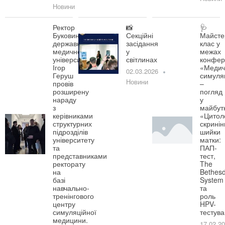
Новини
Ректор
📸
🩺
Буковинського
Секційні
Майсте
державного
засідання
клас у
медичного
у
межах
університету
світлинах
конфер
Ігор
«Медич
02.03.2026
Геруш
симуля
Новини
провів
–
розширену
погляд
нараду
у
з
майбут
керівниками
«Цитол
структурних
скринін
підрозділів
шийки
університету
матки:
та
ПАП-
представниками
тест,
ректорату
The
на
Bethes
базі
System
навчально-
та
тренінгового
роль
центру
HPV-
симуляційної
тестув
медицини.
17.02.2