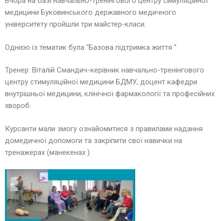
Вчора на базі навчально-тренінгового центру симуляційної
медицини Буковинського державного медичного
університету пройшли три майстер-класи.
Однією із тематик була “Базова підтримка життя ”
Тренер: Віталій Смандич-керівник навчально-тренінгового
центру стимуляційної медицини БДМУ, доцент кафедри
внутрішньої медицини, клінічної фармакології та професійних
хвороб.
Курсанти мали змогу ознайомитися з правилами надання
домедичної допомоги та закріпити свої навички на
тренажерах (манекенах )