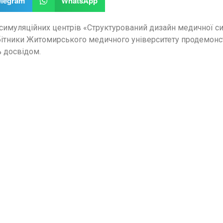
elegram
WhatsApp
симуляційних центрів «Структурований дизайн медичної сим
обітники Житомирського медичного університету продемонс
 досвідом.