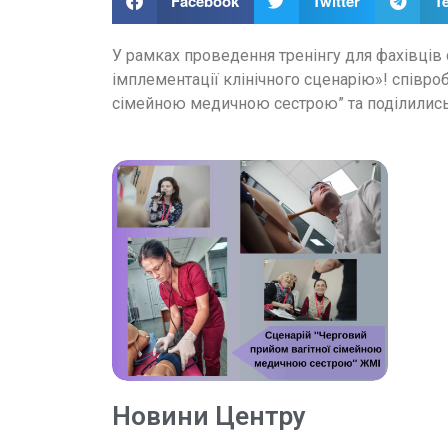
Facebook
Twitter
T
У рамках проведення тренінгу для фахівців 
імплементації клінічного сценарію»! співр
сімейною медичною сестрою” та поділились
Новини Центру