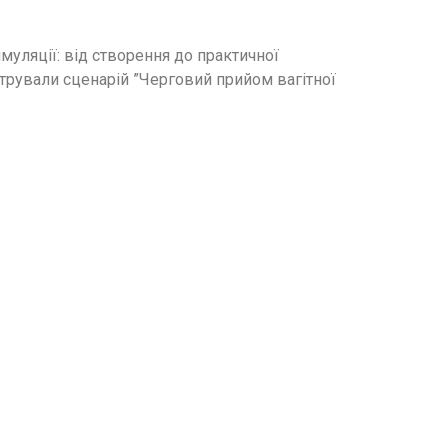
уляції: від створення до практичної
трували сценарій ”Черговий прийом вагітної