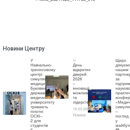
Новини Центру
У
✨
Щиро
Навчально-
День
дякуєм
тренінговому
відкритих
нашим
центрі
дверей
партне
симуляційної
2026
за
медицини
–
підтрим
Буковинського
інновації,
науково
державного
можливості
практич
медичного
та
конфер
університету
лідерство!
«Медич
тривають
симуля
15.03.2026
пілотні
–
Новини
ОСКІ–
погляд
2 для
у
студентів
майбут
6
💙