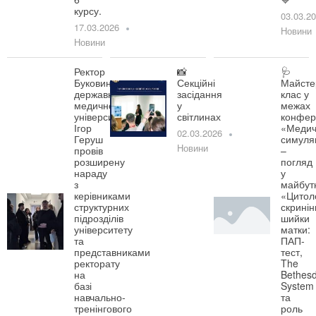
курсу.
03.03.2
17.03.2026
Новини
Новини
Ректор
📸
🩺
Буковинського
Секційні
Майсте
державного
засідання
клас у
медичного
у
межах
університету
світлинах
конфер
Ігор
«Медич
02.03.2026
Геруш
симуля
Новини
провів
–
розширену
погляд
нараду
у
з
майбут
керівниками
«Цитол
структурних
скринін
підрозділів
шийки
університету
матки:
та
ПАП-
представниками
тест,
ректорату
The
на
Bethes
базі
System
навчально-
та
тренінгового
роль