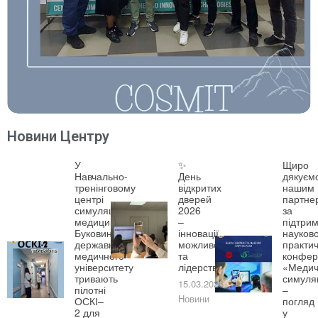
Новини Центру
У
✨
Щиро
Навчально-
День
дякуєм
тренінговому
відкритих
нашим
центрі
дверей
партне
симуляційної
2026
за
медицини
–
підтрим
Буковинського
інновації,
науково
державного
можливості
практич
медичного
та
конфер
університету
лідерство!
«Медич
тривають
симуля
15.03.2026
пілотні
–
Новини
ОСКІ–
погляд
2 для
у