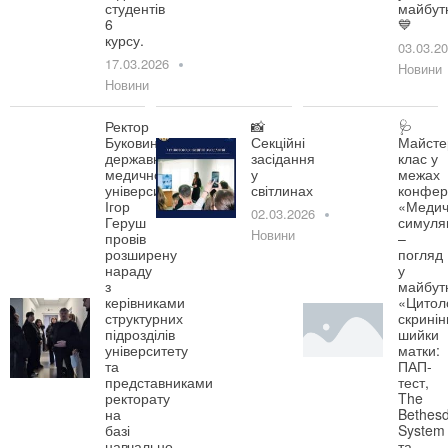
студентів
майбут
6
💙
курсу.
03.03.2
17.03.2026
Новини
Новини
Ректор
📸
🩺
Буковинського
Секційні
Майсте
державного
засідання
клас у
медичного
у
межах
університету
світлинах
конфер
Ігор
«Медич
02.03.2026
Геруш
симуля
Новини
провів
–
розширену
погляд
нараду
у
з
майбут
керівниками
«Цитол
структурних
скринін
підрозділів
шийки
університету
матки:
та
ПАП-
представниками
тест,
ректорату
The
на
Bethes
базі
System
навчально-
та