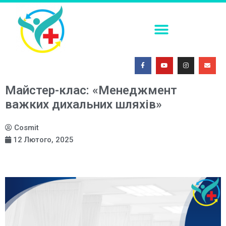
ПОСТКОІТАЛЬНА КОНТРАЦЕПЦІЯ В УМОВАХ СЬОГОДЕННЯ
ФАХОВА (ТЕМАТИЧНА) ШКОЛА. СУЧАСНІ МЕТОДИ ІММОБІЛІЗАЦІЇ ТРАВМОВАНИХ ПАЦІЄНТІВ: ОГЛЯД ЕФЕКТИВНИХ ПІДХОДІВ
МЕДИЧНА СИМУЛЯЦІЯ – ПОГЛЯД У МАЙБУТНЄ 2026
Майстер-клас: «Менеджмент
важких дихальних шляхів»
Cosmit
12 Лютого, 2025