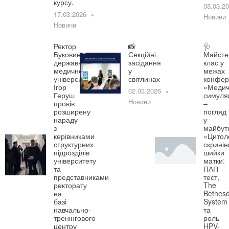
курсу.
03.03.2
17.03.2026
Новини
Новини
Ректор
📸
🩺
Буковинського
Секційні
Майсте
державного
засідання
клас у
медичного
у
межах
університету
світлинах
конфер
Ігор
«Медич
02.03.2026
Геруш
симуля
Новини
провів
–
розширену
погляд
нараду
у
з
майбут
керівниками
«Цитол
структурних
скринін
підрозділів
шийки
університету
матки:
та
ПАП-
представниками
тест,
ректорату
The
на
Bethes
базі
System
навчально-
та
тренінгового
роль
центру
HPV-