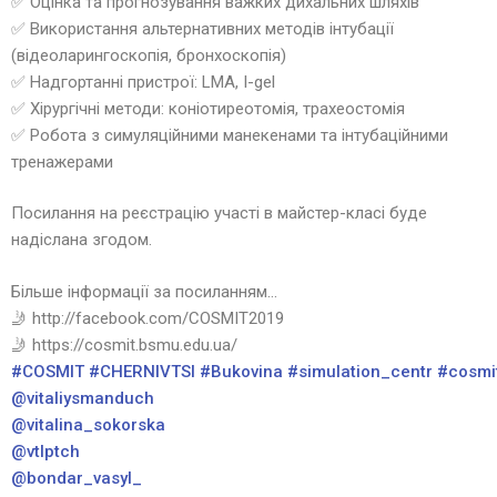
✅ Оцінка та прогнозування важких дихальних шляхів
✅ Використання альтернативних методів інтубації
(відеоларингоскопія, бронхоскопія)
✅ Надгортанні пристрої: LMA, I-gel
✅ Хірургічні методи: коніотиреотомія, трахеостомія
✅ Робота з симуляційними манекенами та інтубаційними
тренажерами
Посилання на реєстрацію участі в майстер-класі буде
надіслана згодом.
Більше інформації за посиланням…
🤳 http://facebook.com/COSMIT2019
🤳 https://cosmit.bsmu.edu.ua/
#COSMIT
#CHERNIVTSI
#Bukovina
#simulation_centr
#cosmi
@vitaliysmanduch
@vitalina_sokorska
@vtlptch
@bondar_vasyl_