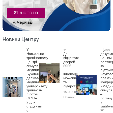
Новини Центру
У
✨
Щиро
Навчально-
День
дякуєм
тренінговому
відкритих
нашим
центрі
дверей
партне
симуляційної
2026
за
медицини
–
підтрим
Буковинського
інновації,
науково
державного
можливості
практич
медичного
та
конфер
університету
лідерство!
«Медич
тривають
симуля
15.03.2026
пілотні
–
Новини
ОСКІ–
погляд
2 для
у
студентів
майбут
6
💙