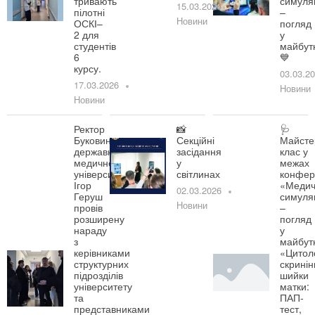
тривають
симуля
15.03.2026
пілотні
–
Новини
ОСКІ–
погляд
2 для
у
студентів
майбут
6
💙
курсу.
03.03.2
17.03.2026
Новини
Новини
Ректор
📸
🩺
Буковинського
Секційні
Майсте
державного
засідання
клас у
медичного
у
межах
університету
світлинах
конфер
Ігор
«Медич
02.03.2026
Геруш
симуля
Новини
провів
–
розширену
погляд
нараду
у
з
майбут
керівниками
«Цитол
структурних
скринін
підрозділів
шийки
університету
матки:
та
ПАП-
представниками
тест,