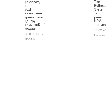
ректорату
The
на
Bethes
базі
System
навчально-
та
тренінгового
роль
центру
HPV-
симуляційної
тестув
медицини.
17.02.2
03.03.2026
Новини
Новини