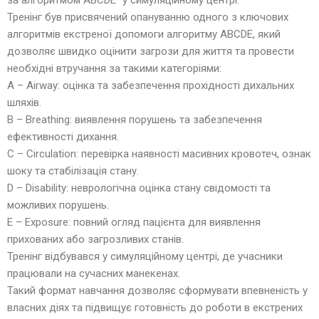
за алгоритмом ABCDЕ” у симуляційному центрі.
Тренінг був присвячений опануванню одного з ключових
алгоритмів екстреної допомоги алгоритму ABCDE, який
дозволяє швидко оцінити загрози для життя та провести
необхідні втручання за такими категоріями:
A – Airway: оцінка та забезпечення прохідності дихальних
шляхів.
B – Breathing: виявлення порушень та забезпечення
ефективності дихання.
C – Circulation: перевірка наявності масивних кровотеч, ознак
шоку та стабілізація стану.
D – Disability: неврологічна оцінка стану свідомості та
можливих порушень.
E – Exposure: повний огляд пацієнта для виявлення
прихованих або загрозливих станів.
Тренінг відбувався у симуляційному центрі, де учасники
працювали на сучасних манекенах.
Такий формат навчання дозволяє сформувати впевненість у
власних діях та підвищує готовність до роботи в екстрених