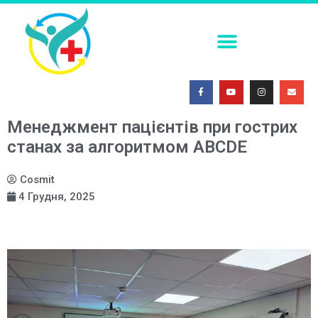
ПОСТКОІТАЛЬНА КОНТРАЦЕПЦІЯ В УМОВАХ СЬОГОДЕННЯ
ФАХОВА (ТЕМАТИЧНА) ШКОЛА. СУЧАСНІ МЕТОДИ ІММОБІЛІЗАЦІЇ ТРАВМОВАНИХ ПАЦІЄНТІВ: ОГЛЯД ЕФЕКТИВНИХ ПІДХОДІВ
МЕДИЧНА СИМУЛЯЦІЯ – ПОГЛЯД У МАЙБУТНЄ 2026
Менеджмент пацієнтів при гострих
станах за алгоритмом ABCDЕ
Cosmit
4 Грудня, 2025