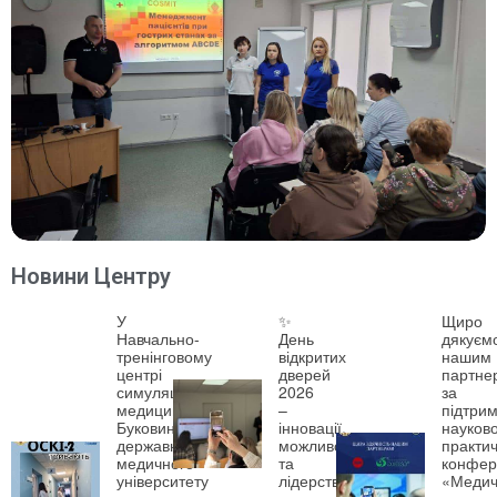
Новини Центру
У
✨
Щиро
Навчально-
День
дякуєм
тренінговому
відкритих
нашим
центрі
дверей
партне
симуляційної
2026
за
медицини
–
підтрим
Буковинського
інновації,
науково
державного
можливості
практич
медичного
та
конфер
університету
лідерство!
«Медич