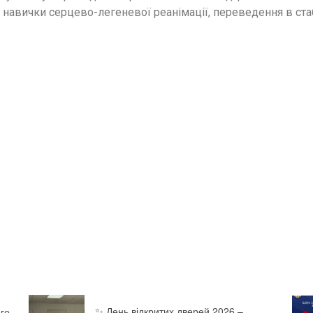
 навички серцево-легеневої реанімації, переведення в ст
✨ День відкритих дверей 2026 –
го