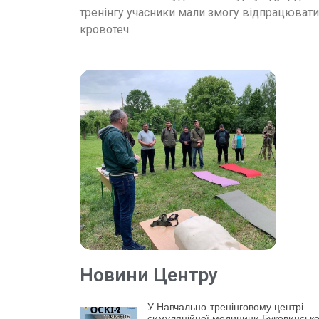
тренінгу учасники мали змогу відпрацювати
кровотеч.
Новини Центру
У Навчально-тренінговому центрі
симуляційної медицини Буковинсько