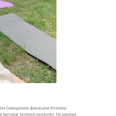
ієм Смандичем, фахівцем Віталієм
а методів зупинки кровотеч. На даному