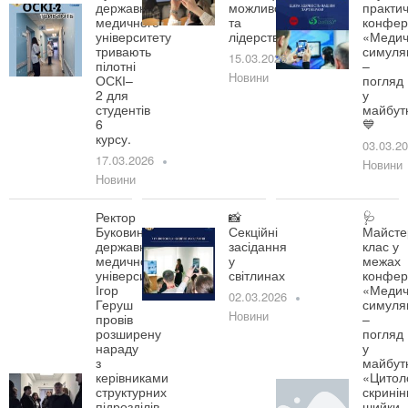
державного
можливості
практич
медичного
та
конфер
університету
лідерство!
«Медич
тривають
симуля
15.03.2026
пілотні
–
Новини
ОСКІ–
погляд
2 для
у
студентів
майбут
6
💙
курсу.
03.03.2
17.03.2026
Новини
Новини
Ректор
📸
🩺
Буковинського
Секційні
Майсте
державного
засідання
клас у
медичного
у
межах
університету
світлинах
конфер
Ігор
«Медич
02.03.2026
Геруш
симуля
Новини
провів
–
розширену
погляд
нараду
у
з
майбут
керівниками
«Цитол
структурних
скринін
підрозділів
шийки