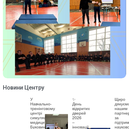
Новини Центру
У
✨
Щиро
Навчально-
День
дякуєм
тренінговому
відкритих
нашим
центрі
дверей
партне
симуляційної
2026
за
медицини
–
підтрим
Буковинського
інновації,
науково