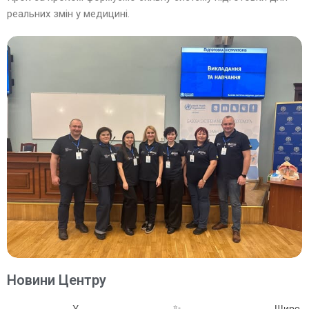
реальних змін у медицині.
Новини Центру
У
✨
Щиро