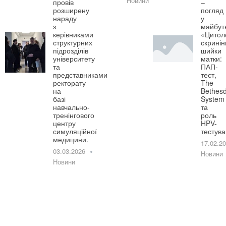
Новини
провів
–
розширену
погляд
нараду
у
з
майбут
керівниками
«Цитол
структурних
скринін
підрозділів
шийки
університету
матки:
та
ПАП-
представниками
тест,
ректорату
The
на
Bethes
базі
System
навчально-
та
тренінгового
роль
центру
HPV-
симуляційної
тестув
медицини.
17.02.2
03.03.2026
Новини
Новини