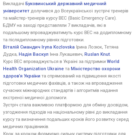
Викладачі
Буковинський державний медичний
університет
долучився до Всеукраїнської зустрічі тренерів
та майстер-тренерів курсу BEC (Basic Emergency Care).
БДМУ на заході представляли 7 викладачів, які в
подальшому впроваджуватимуть курс BEC на додипломному
та післядипломному рівнях підготовки.
Віталій Смандич
Iryna Kozlovska
Ірина Лозюк, Тетяна
Дудка,
Надія Васкул
Інна Лукашевич,
Ruslan Knut
.
Курс BEC впроваджується в Україні за підтримки
World
Health Organization Ukraine
та
Міністерство охорони
здоров’я України
та спрямований на підвищення якості
підготовки медичних фахівців, а також на впровадження
сучасних міжнародних стандартів і алгоритмів надання
екстреної медичної допомоги.
Зустріч стала важливою платформою для обміну досвідом,
узгодження підходів на національному рівні до викладання
курсу та визначення подальших кроків його розвитку серед
медичних працівників.
Крок за кроком формуємо сильну систему підготовки для