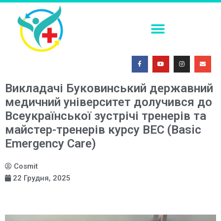
ПОСТКОІТАЛЬНА КОНТРАЦЕПЦІЯ В УМОВАХ СЬОГОДЕННЯ
ФАХОВА (ТЕМАТИЧНА) ШКОЛА. СУЧАСНІ МЕТОДИ ІММОБІЛІЗАЦІЇ ТРАВМОВАНИХ ПАЦІЄНТІВ: ОГЛЯД ЕФЕКТИВНИХ ПІДХОДІВ
МЕДИЧНА СИМУЛЯЦІЯ – ПОГЛЯД У МАЙБУТНЄ 2026
Викладачі Буковинський державний
медичний університет долучився до
Всеукраїнської зустрічі тренерів та
майстер-тренерів курсу BEC (Basic
Emergency Care)
Cosmit
22 Грудня, 2025