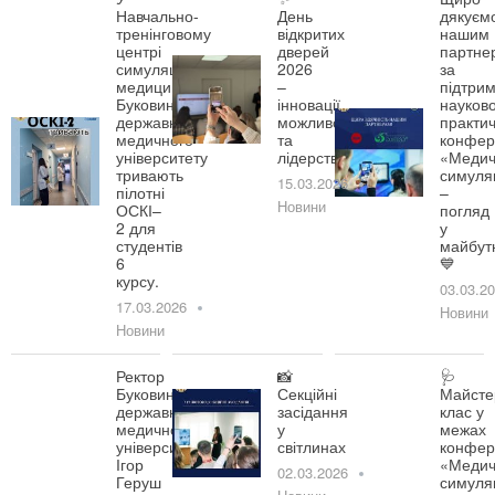
Навчально-
День
дякуєм
тренінговому
відкритих
нашим
центрі
дверей
партне
симуляційної
2026
за
медицини
–
підтрим
Буковинського
інновації,
науково
державного
можливості
практич
медичного
та
конфер
університету
лідерство!
«Медич
тривають
симуля
15.03.2026
пілотні
–
Новини
ОСКІ–
погляд
2 для
у
студентів
майбут
6
💙
курсу.
03.03.2
17.03.2026
Новини
Новини
Ректор
📸
🩺
Буковинського
Секційні
Майсте
державного
засідання
клас у
медичного
у
межах
університету
світлинах
конфер
Ігор
«Медич
02.03.2026
Геруш
симуля